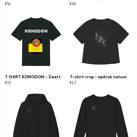
€16
€36
T SHIRT KONODON - Zwart
T-shirt crop - opdruk natuur
€33
€27