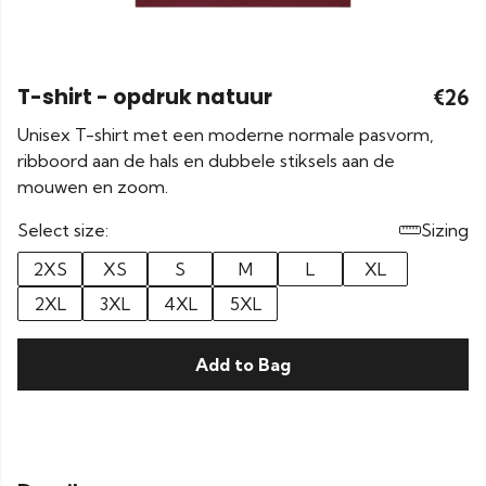
T-shirt - opdruk natuur
€26
Unisex T-shirt met een moderne normale pasvorm,
ribboord aan de hals en dubbele stiksels aan de
mouwen en zoom.
Select size:
Sizing
2XS
XS
S
M
L
XL
2XL
3XL
4XL
5XL
Add to Bag